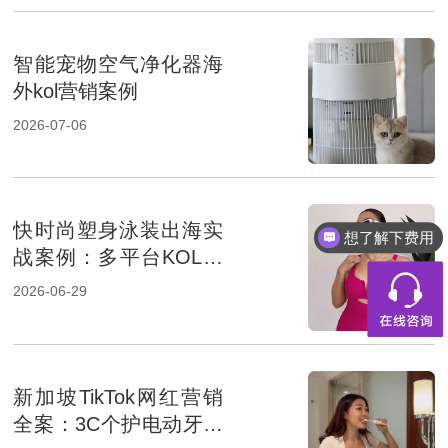
智能宠物空气净化器海
外kol营销案例
2026-07-06
快时尚塑身泳装出海实
想了解下费用
战案例：多平台KOL矩
阵如何撬动北美近80万
2026-06-29
高频曝光？
新加坡TikTok网红营销
全案：3C个护电动牙刷