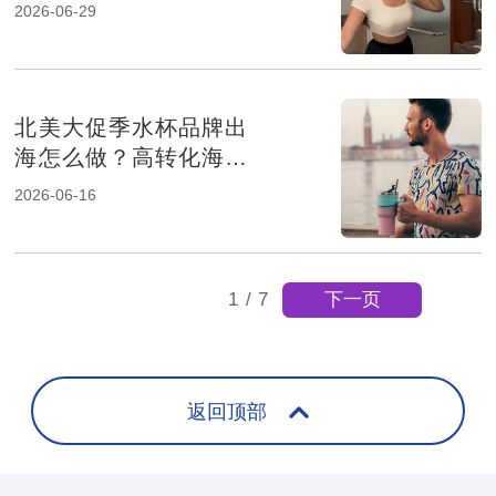
如何凭本地化种草斩获
2026-06-29
超25万曝光？
北美大促季水杯品牌出
海怎么做？高转化海外
网红营销案例拆解
2026-06-16
下一页
1
/
7
返回顶部