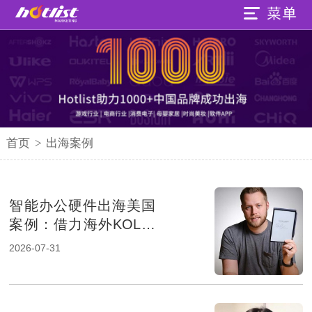
首页
>
出海案例
智能办公硬件出海美国
案例：借力海外KOL矩
阵，斩获超240万精准
2026-07-31
曝光