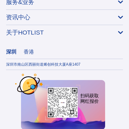
服务&业务
资讯中心
关于HOTLIST
深圳
香港
深圳市南山区西丽街道烯创科技大厦A座1407
香港
扫码获取
网红报价