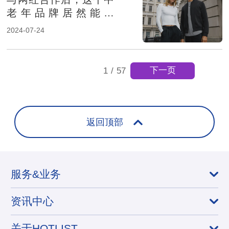
老年品牌居然能在
TikTok热卖
2024-07-24
下一页
1
/
57
返回顶部
服务&业务
资讯中心
关于HOTLIST