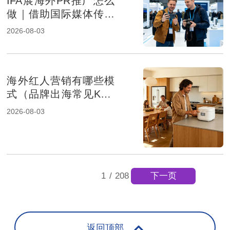
IFA展海外PR推广怎么
做｜借助国际媒体传播
提升消费电子品牌影响
2026-08-03
力
海外红人营销有哪些模
式（品牌出海常见KOL
合作方式解析）
2026-08-03
下一页
1
/
208
返回顶部