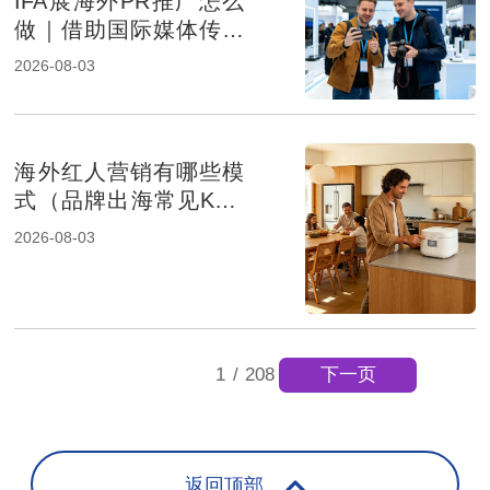
IFA展海外PR推广怎么
做｜借助国际媒体传播
提升消费电子品牌影响
2026-08-03
力
海外红人营销有哪些模
式（品牌出海常见KOL
合作方式解析）
2026-08-03
下一页
1
/
208
返回顶部