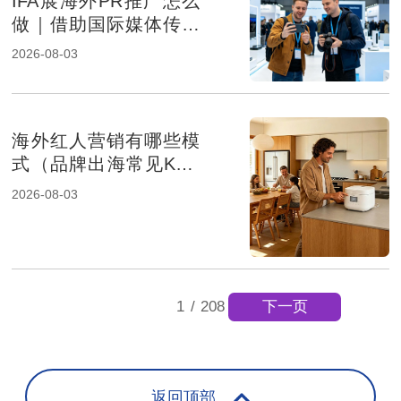
IFA展海外PR推广怎么
做｜借助国际媒体传播
提升消费电子品牌影响
2026-08-03
力
海外红人营销有哪些模
式（品牌出海常见KOL
合作方式解析）
2026-08-03
下一页
1
/
208
返回顶部