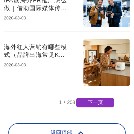
IFA展海外PR推广怎么
做｜借助国际媒体传播
提升消费电子品牌影响
2026-08-03
力
海外红人营销有哪些模
式（品牌出海常见KOL
合作方式解析）
2026-08-03
下一页
1
/
208
返回顶部