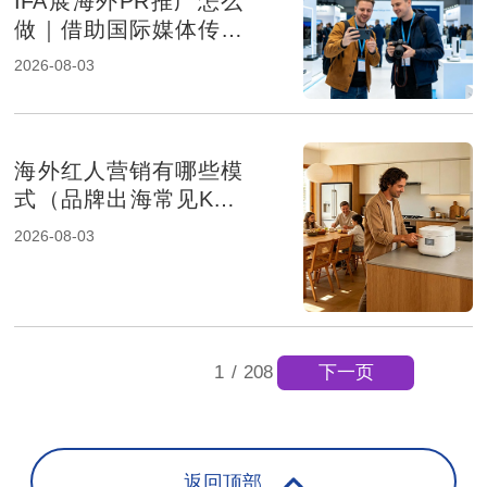
IFA展海外PR推广怎么
做｜借助国际媒体传播
提升消费电子品牌影响
2026-08-03
力
海外红人营销有哪些模
式（品牌出海常见KOL
合作方式解析）
2026-08-03
下一页
1
/
208
返回顶部