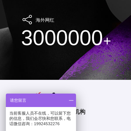
海外网红
3000000
+
请您留言
一站式品牌出海营销机构
当前客服人员不在线，可以留下您
的信息，我们会尽快和您联系，电
深圳
香港
话微信咨询：19924532276