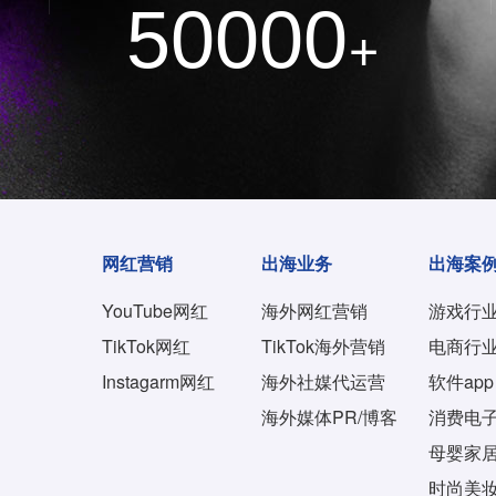
50000
+
网红营销
出海业务
出海案
YouTube网红
海外网红营销
游戏行
TikTok网红
TikTok海外营销
电商行
Instagarm网红
海外社媒代运营
软件app
海外媒体PR/博客
消费电
母婴家
时尚美