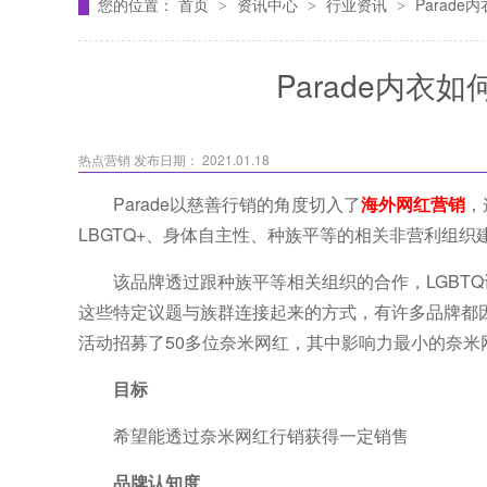
您的位置：
首页
资讯中心
行业资讯
Parad
>
>
>
Parade内
热点营销
发布日期： 2021.01.18
Parade以慈善行销的角度切入了
海外网红营销
，
LBGTQ+、身体自主性、种族平等的相关非营利组织
该品牌透过跟种族平等相关组织的合作，LGBTQ议题的投
这些特定议题与族群连接起来的方式，有许多品牌都因此在
活动招募了50多位奈米网红，其中影响力最小的奈米
目标
希望能透过奈米网红行销获得一定销售
品牌认知度