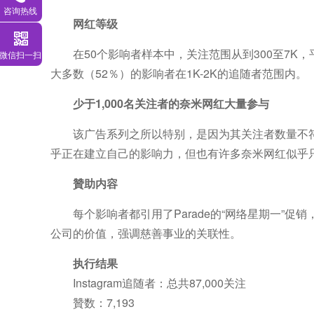
咨询热线
网红等级
在50个影响者样本中，关注范围从到300至7K，平
微信扫一扫
大多数（52％）的影响者在1K-2K的追随者范围内。
少于1,000名关注者的奈米网红大量参与
该广告系列之所以特别，是因为其关注者数量不
乎正在建立自己的影响力，但也有许多奈米网红似乎只是
贊助内容
每个影响者都引用了Parade的“网络星期一”促
公司的价值，强调慈善事业的关联性。
执行结果
Instagram追随者：
总共87,000关注
贊数：7,193