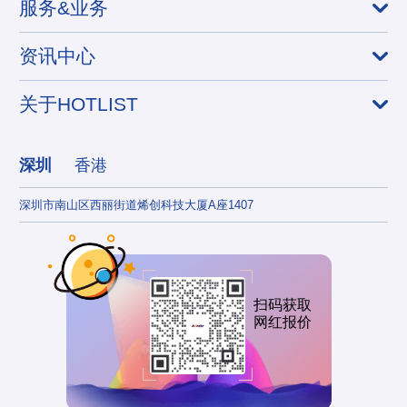
服务&业务
资讯中心
关于HOTLIST
深圳
香港
深圳市南山区西丽街道烯创科技大厦A座1407
香港
扫码获取
网红报价