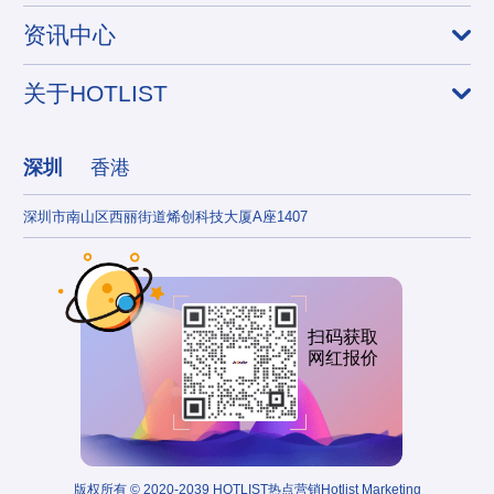
资讯中心
关于HOTLIST
深圳
香港
深圳市南山区西丽街道烯创科技大厦A座1407
香港
扫码获取
网红报价
版权所有 © 2020-2039 HOTLIST热点营销Hotlist Marketing