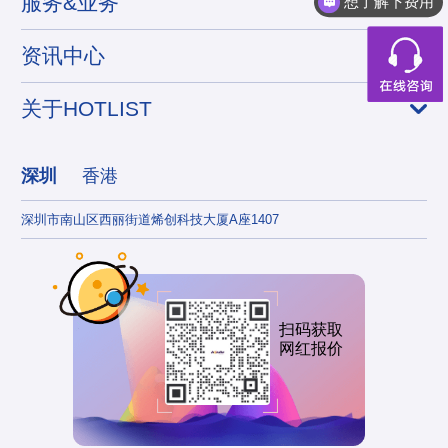
服务&业务
想了解下费用
资讯中心
关于HOTLIST
深圳
香港
深圳市南山区西丽街道烯创科技大厦A座1407
香港
扫码获取
网红报价