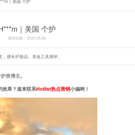
H***m｜美国 个护
H***m｜美国 个护
发布日期： 2020.05.26
主，擅长护肤品、美妆工具测评。
个护类
博主
。
的效果？速来联系
Hotlist
热点营销
小
编哟！