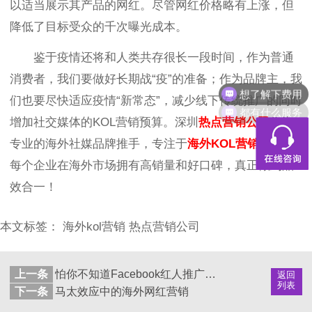
以适当展示其产品的网红。尽管网红价格略有上涨，但
降低了目标受众的千次曝光成本。
鉴于疫情还将和人类共存很长一段时间，作为普通
想了解下费用
消费者，我们要做好长期战“疫”的准备；作为品牌主，我
们也要尽快适应疫情“新常态”，减少线下传统推广的同时
都有什么服务
增加社交媒体的KOL营销预算。深圳
热点营销公司
作为
专业的海外社媒品牌推手，专注于
海外KOL营销
，助力
每个企业在海外市场拥有高销量和好口碑，真正做到品
效合一！
本文标签：
海外kol营销
热点营销公司
上一条
怕你不知道Facebook红人推广怎么做，Hotlist给你把教程全找齐了！
返回
列表
下一条
马太效应中的海外网红营销