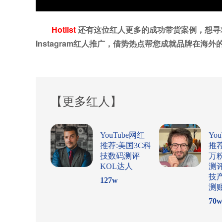
Hotlist
还有
这位红人
更多的成功带货案例，想寻求
Instagram
红人推广，
借势热点帮您成就品牌在海外
【更多红人】
YouTube网红
Yo
推荐:美国3C科
推
技数码测评
万
KOL达人
测
技
127
w
测
70