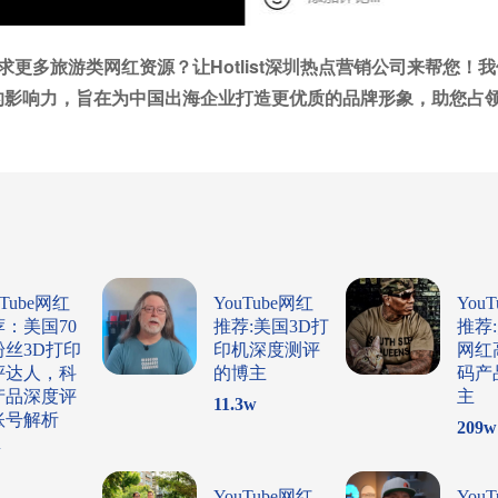
更多旅游类网红资源？让Hotlist深圳热点营销公司来帮您！
的影响力，旨在为中国出海企业打造更优质的品牌形象，助您占
uTube网红
YouTube网红
You
荐：美国70
推荐:美国3D打
推荐
粉丝3D打印
印机深度测评
网红
评达人，科
的博主
码产
产品深度评
主
11.3
w
账号解析
209
w
w
YouTube网红
You