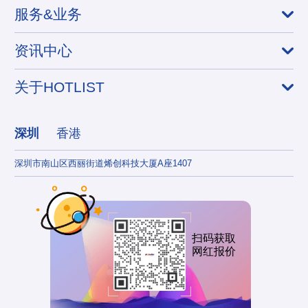
服务&业务
资讯中心
关于HOTLIST
深圳
香港
深圳市南山区西丽街道烯创科技大厦A座1407
香港
扫码获取
网红报价