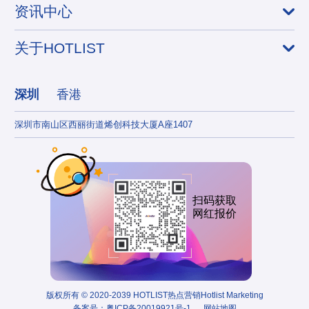
资讯中心
关于HOTLIST
深圳
香港
深圳市南山区西丽街道烯创科技大厦A座1407
香港
扫码获取
网红报价
版权所有 © 2020-2039 HOTLIST热点营销Hotlist Marketing
备案号：
粤ICP备20019921号-1
网站地图