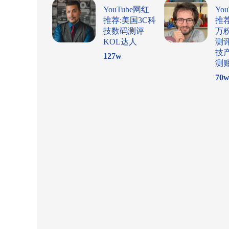
YouTube网红
Yo
推荐:美国3C科
推
技数码测评
万
KOL达人
测
技
127
w
测
70