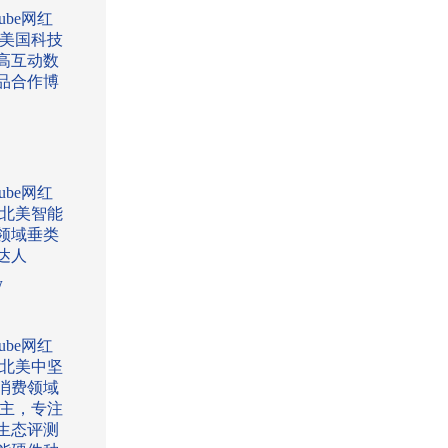
Tube网红
:美国科技
高互动数
品合作博
Tube网红
:北美智能
领域垂类
达人
w
Tube网红
:北美中坚
消费领域
l博主，专注
生态评测