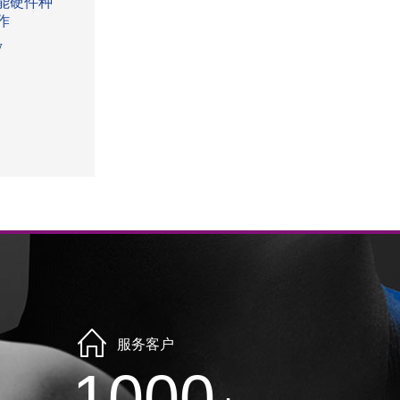
能硬件种
作
w
服务客户
1000