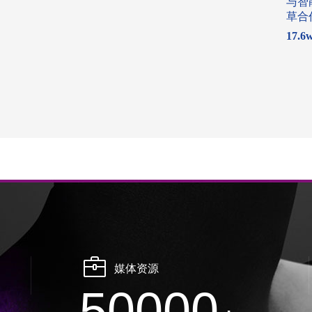
与智
草合
17.6
媒体资源
50000