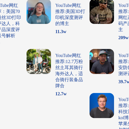
uTube网红
YouTube网红
You
荐：美国70
推荐:美国3D打
推荐
粉丝3D打印
印机深度测评
网红
评达人，科
的博主
码产
产品深度评
主
11.3
w
账号解析
209
w
w
YouTube网红
You
推荐:12.7万粉
推荐
丝土耳其骑行
安防
海外达人，适
测评
合骑行装备品
39.7
牌合
12.7
w
You
推荐
科技
ko
苹果