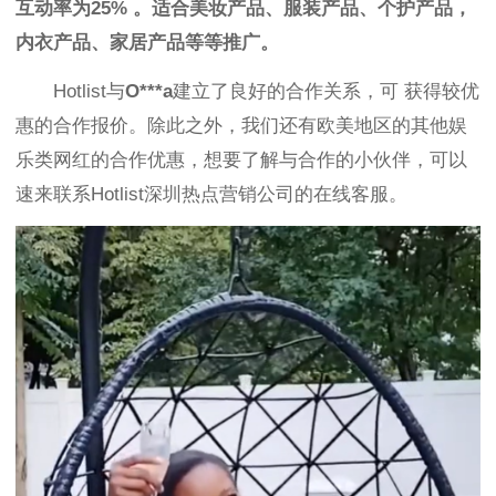
互动率为25%
。
适合
美妆产品、服装产品、个护产品，
内衣产品
、家居产品
等
等推广。
Hotlist与
O***a
建立了良好的合作关系，可
获得较优
惠的合作报价。除此之外，我们还有欧美地区的其他
娱
乐类
网红的合作优惠，想要了解与合作的小伙伴，可以
速来联系Hotlist深圳热点营销公司的在线客服。