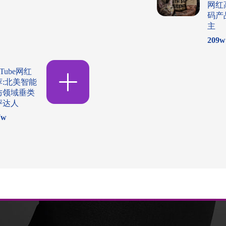
网红
码产
主
209
w
uTube网红
荐:北美智能
防领域垂类
评达人
7
w