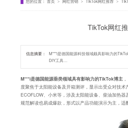
您的位置：
首页
网红营销
TikTok网红推荐
Ti
>
>
>
TikTok网
信息摘要：
M***i是德国能源科技领域颇具影响力的Ti
DIY工具…
M***i是德国能源垂类领域具有影响力的TikTok博主
，
度聚焦于太阳能设备及开箱测评，显示出受众对技术产
ECOFLOW、小米等，涉及太阳能设备、柴油加热
规范解读也易成爆款，形式以产品功能演示为主，适配