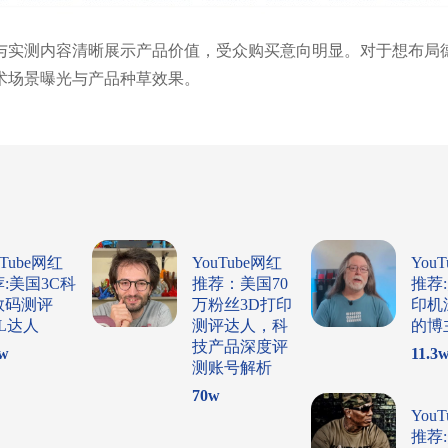
与实测内容清晰展示产品价值，受众购买意向明显。对于想布局
术场景曝光与产品种草效果。
uTube网红
YouTube网红
You
:美国3C科
推荐：美国70
推荐
数码测评
万粉丝3D打印
印机
L达人
测评达人，科
的博
技产品深度评
w
11.3
测账号解析
70
w
You
推荐