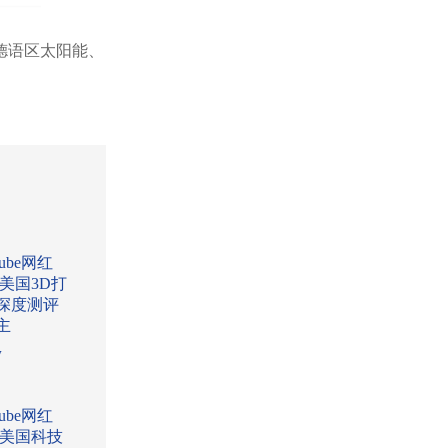
德语区太阳能、
Tube网红
:美国3D打
深度测评
主
w
Tube网红
:美国科技