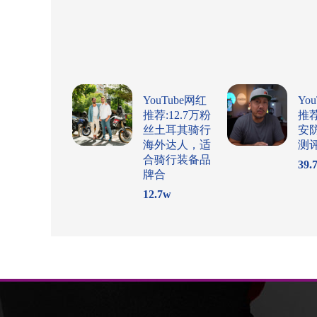
YouTube网红
Yo
推荐:12.7万粉
推
丝土耳其骑行
安
海外达人，适
测
合骑行装备品
39.
牌合
12.7
w