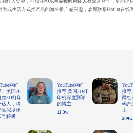
丰富的红人资源，不仅在
印尼与美妆时尚红人
有深入合作，更能提
或生活方式类产品的海外推广感兴趣，欢迎联系Hotlist在线
uTube网红
YouTube网红
You
荐：美国70
推荐:美国3D打
推荐
粉丝3D打印
印机深度测评
网红
评达人，科
的博主
码产
产品深度评
主
11.3
w
账号解析
209
w
w