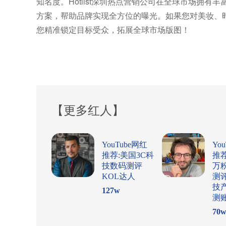
知名度。Hotlist深圳热点营销公司在全球市场拥有
方案，帮助品牌实现全方位的曝光。如果您对美妆、时尚
您精准锁定目标受众，拓展全球市场版图！
【更多红人】
YouTube网红
Yo
推荐:美国3C科
推
技数码测评
万
KOL达人
测
技
127
w
测
70