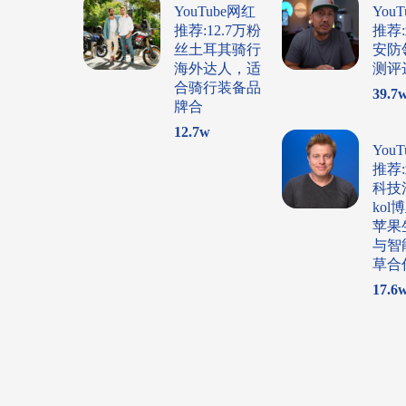
YouTube网红
You
推荐:12.7万粉
推荐
丝土耳其骑行
安防
海外达人，适
测评
合骑行装备品
39.7
牌合
12.7
w
You
推荐
科技
ko
苹果
与智
草合
17.6