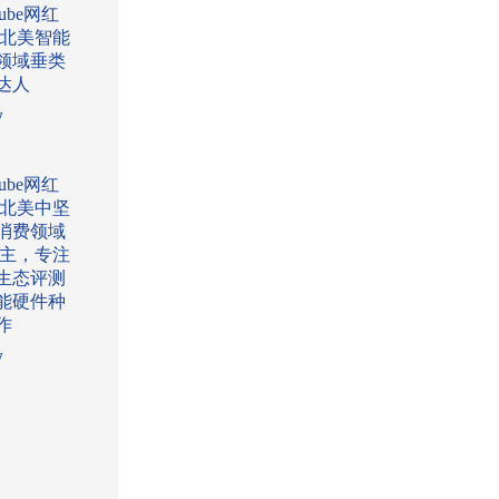
Tube网红
:北美智能
领域垂类
达人
w
Tube网红
:北美中坚
消费领域
l博主，专注
生态评测
能硬件种
作
w