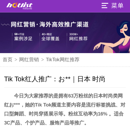
首页
>
网红营销
>
TikTok网红推荐
Tik Tok红人推广：お**｜日本 时尚
今日为大家推荐的是拥有63万粉丝的日本
时尚类
网
红お***，她的Tik Tok频道主要内容是流行标签挑战、对
口型舞蹈、时尚穿搭展示等。粉丝互动率为16%
。
适合
3C产品、个护产品、服饰产品等推广。