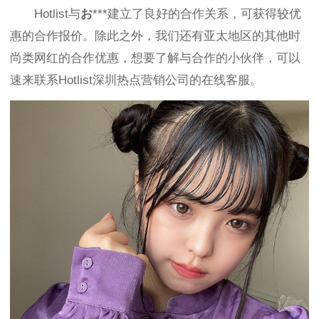
Hotlist与
お
***建立了良好的合作关系，可
获得较优
惠的合作报价。除此之外，我们还有亚太地区的其他
时
尚类
网红的合作优惠，想要了解与合作的小伙伴，可以
速来联系Hotlist深圳热点营销公司的在线客服。