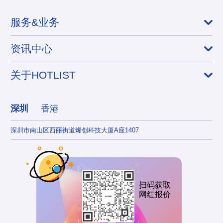
服务&业务
资讯中心
关于HOTLIST
深圳
香港
深圳市南山区西丽街道烯创科技大厦A座1407
香港
扫码获取
网红报价