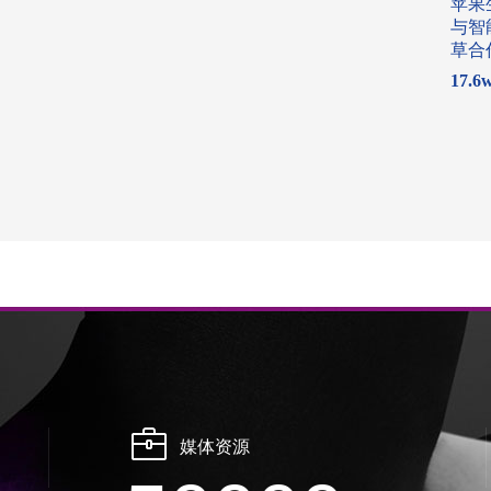
苹果
与智
草合
17.6
媒体资源