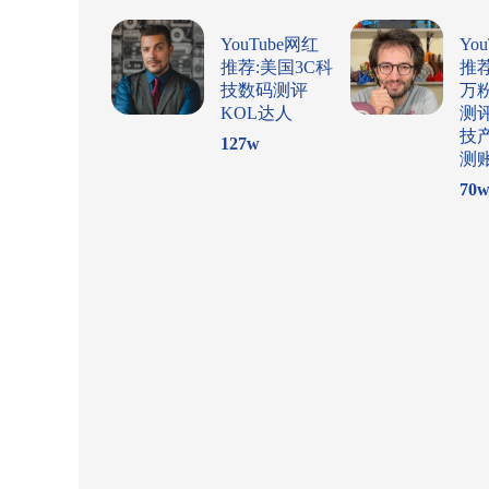
YouTube网红
Yo
推荐:美国3C科
推
技数码测评
万
KOL达人
测
技
127
w
测
70