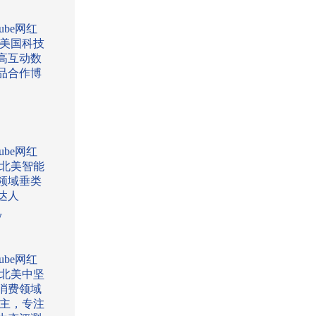
Tube网红
:美国科技
高互动数
品合作博
Tube网红
:北美智能
领域垂类
达人
w
Tube网红
:北美中坚
消费领域
l博主，专注