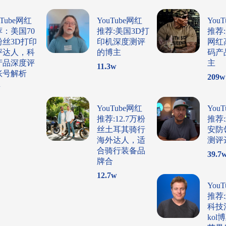
uTube网红
YouTube网红
You
荐：美国70
推荐:美国3D打
推荐
粉丝3D打印
印机深度测评
网红
评达人，科
的博主
码产
产品深度评
主
11.3
w
账号解析
209
w
w
YouTube网红
You
推荐:12.7万粉
推荐
丝土耳其骑行
安防
海外达人，适
测评
合骑行装备品
39.7
牌合
12.7
w
You
推荐
科技
ko