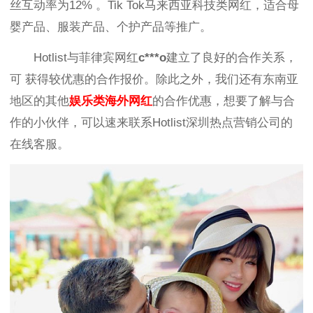
丝互动率为12% 。
Tik Tok马来西亚科技类网红，适合
母
婴产品、服装产品、个护产品
等推广。
Hotlist与菲律宾网红
c
***o
建立了良好的合作关系，
可
获得较优惠的合作报价。除此之外，我们还有东南亚
地区的其他
娱乐类海外
网红
的合作优惠，想要了解与合
作的小伙伴，可以速来联系Hotlist深圳热点营销公司的
在线客服。