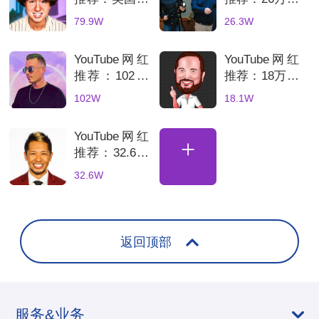
戏科技kol达
德国科技测评
79.9W
26.3W
人适合电竞硬
频道适合消费
件推广
电子品牌推广
YouTube网红
YouTube网红
推荐：102万
推荐：18万粉
粉德国科技测
德国科技测评
102W
18.1W
评海外kol频
博主适合智能
道
家居品牌推广
YouTube网红
+
推荐：32.6万
粉美国科技博
32.6W
主3C产品测
评与推广分析
返回顶部
服务&业务