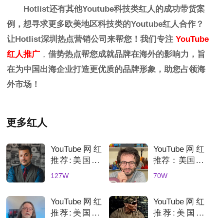
Hotlist
还有其他Youtube科技类红人的
成功带货案
例，想寻求更多欧美地区科技
类
的
Youtube红人
合作？
让Hotlist深圳热点营销公司来帮您！我们专注
YouTube
红人推广
，
借势热点帮您成就品牌在海外的影响力，旨
在为中国出海企业打造更优质的品牌形象，助您占领海
外市场！
更多红人
YouTube网红
YouTube网红
推荐:美国3C
推荐：美国70
科技数码测评
万粉丝3D打
127W
70W
KOL达人
印测评达人，
科技产品深度
YouTube网红
YouTube网红
评测账号解析
推荐:美国3D
推荐:美国科