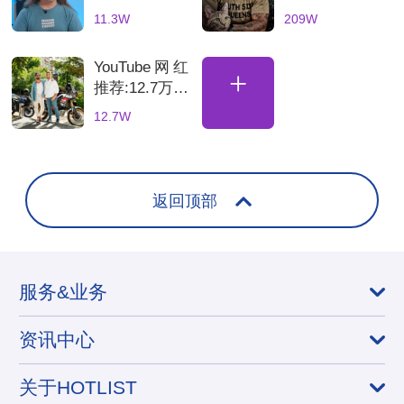
打印机深度测
技网红高互动
11.3W
209W
评的博主
数码产品合作
博主
YouTube网红
+
推荐:12.7万粉
丝土耳其骑行
12.7W
海外达人，适
合骑行装备品
牌合
返回顶部
服务&业务
资讯中心
关于HOTLIST