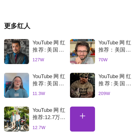
更多红人
YouTube网红
YouTube网红
推荐:美国3C
推荐：美国70
科技数码测评
万粉丝3D打
127W
70W
KOL达人
印测评达人，
科技产品深度
YouTube网红
YouTube网红
评测账号解析
推荐:美国3D
推荐:美国科
打印机深度测
技网红高互动
11.3W
209W
评的博主
数码产品合作
博主
YouTube网红
+
推荐:12.7万粉
丝土耳其骑行
12.7W
海外达人，适
合骑行装备品