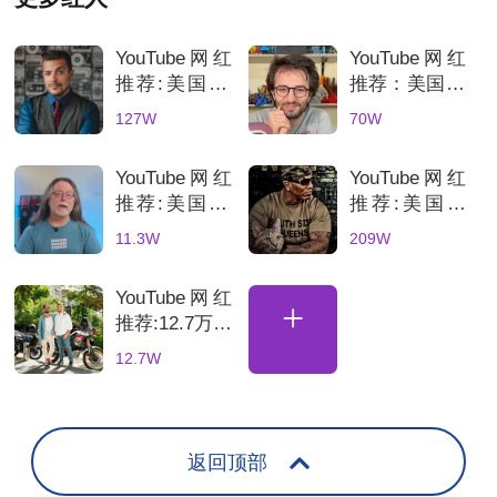
YouTube网红
YouTube网红
推荐:美国3C
推荐：美国70
科技数码测评
万粉丝3D打
127W
70W
KOL达人
印测评达人，
科技产品深度
YouTube网红
YouTube网红
评测账号解析
推荐:美国3D
推荐:美国科
打印机深度测
技网红高互动
11.3W
209W
评的博主
数码产品合作
博主
YouTube网红
+
推荐:12.7万粉
丝土耳其骑行
12.7W
海外达人，适
合骑行装备品
牌合
返回顶部