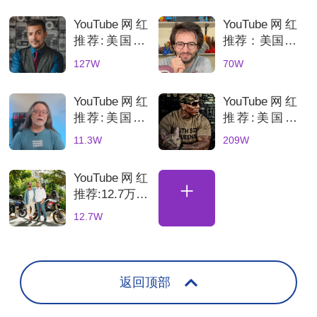
YouTube网红
YouTube网红
推荐:美国3C
推荐：美国70
科技数码测评
万粉丝3D打
127W
70W
KOL达人
印测评达人，
科技产品深度
YouTube网红
YouTube网红
评测账号解析
推荐:美国3D
推荐:美国科
打印机深度测
技网红高互动
11.3W
209W
评的博主
数码产品合作
博主
YouTube网红
+
推荐:12.7万粉
丝土耳其骑行
12.7W
海外达人，适
合骑行装备品
牌合
返回顶部