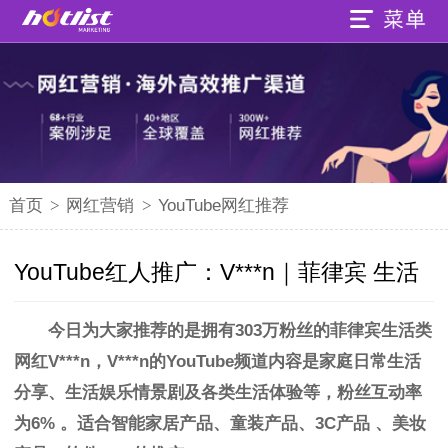
首页
>
网红营销
>
YouTube网红推荐
YouTube红人推广：V***n｜菲律宾 生活
今日为大家推荐的是拥有303万粉丝的菲律宾
生活类
网红V***n
，
V***n
的
YouTube频道内容是家庭日常生活
分享、生活娱乐情景剧及各类生活体验等，粉丝互动率
为6%
。
适合智能家居产品、童装产品
、
3C产品
、美妆