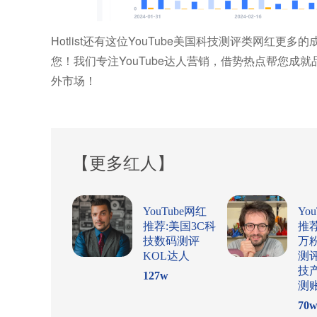
Hotlist还有这位YouTube美国科技测评类网红更多
您！我们专注YouTube达人营销，借势热点帮您
外市场！
【更多红人】
YouTube网红
Yo
推荐:美国3C科
推
技数码测评
万
KOL达人
测
技
127
w
测
70