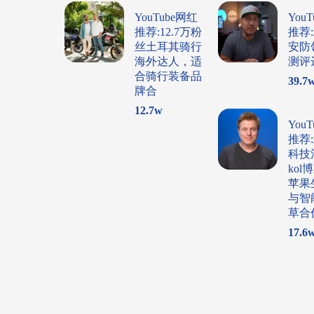
YouTube网红
You
推荐:12.7万粉
推荐
丝土耳其骑行
安防
海外达人，适
测评
合骑行装备品
39.7
牌合
12.7
w
You
推荐
科技
ko
苹果
与智
草合
17.6