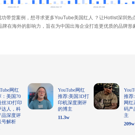
的成功带货案例，想寻求更多YouTube美国红人 ？让Hotlist深
成就品牌在海外的影响力，旨在为中国出海企业打造更优质的品牌形
uTube网红
YouTube网红
You
荐：美国70
推荐:美国3D打
推荐
粉丝3D打印
印机深度测评
网红
评达人，科
的博主
码产
产品深度评
主
11.3
w
账号解析
209
w
w