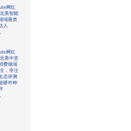
Tube网红
:北美智能
领域垂类
达人
w
Tube网红
:北美中坚
消费领域
l博主，专注
生态评测
能硬件种
作
w