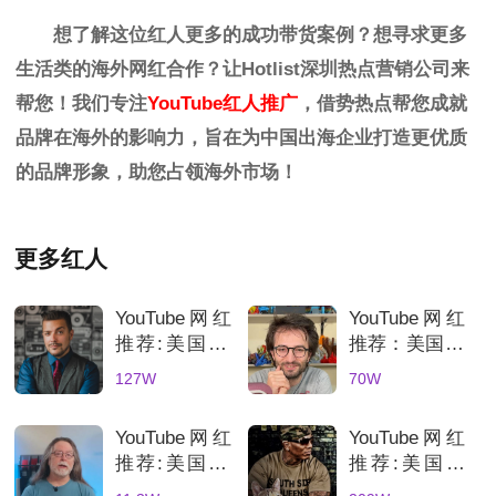
想了解这位红人更多的成功带货案例？想寻求更多
生活类的海外网红合作？让Hotlist深圳
热点营销公司
来
帮您！我们专注
Y
ouTube红人推广
，借势热点帮您成就
品牌在海外的影响力，旨在为中国出海企业打造更优质
的品牌形象，助您占领海外市场！
更多红人
YouTube网红
YouTube网红
推荐:美国3C
推荐：美国70
科技数码测评
万粉丝3D打
127W
70W
KOL达人
印测评达人，
科技产品深度
YouTube网红
YouTube网红
评测账号解析
推荐:美国3D
推荐:美国科
打印机深度测
技网红高互动