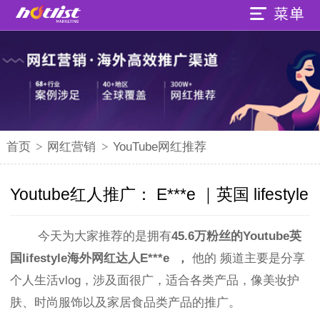
首页
>
网红营销
>
YouTube网红推荐
Youtube红人推广： E***e ｜英国 lifestyle
今天为大家推荐的是拥有
45.6
万
粉丝的
Youtube英
国lifestyle海外网红达人E***e
，
他的
频道主要是分享
个人生活vlog，涉及面很广，
适合各类产品，像美妆护
肤、时尚服饰以及家居食品类产品的推广
。