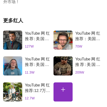
外市场！
更多红人
YouTube网红
YouTube网红
推荐:美国3C
推荐：美国70
科技数码测评
万粉丝3D打
127W
70W
KOL达人
印测评达人，
科技产品深度
YouTube网红
YouTube网红
评测账号解析
推荐:美国3D
推荐:美国科
打印机深度测
技网红高互动
11.3W
209W
评的博主
数码产品合作
博主
YouTube网红
+
推荐:12.7万粉
丝土耳其骑行
12.7W
海外达人，适