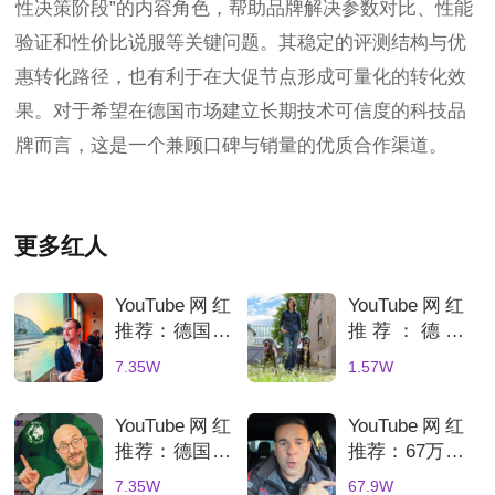
性决策阶段”的内容角色，帮助品牌解决参数对比、性能
验证和性价比说服等关键问题。其稳定的评测结构与优
惠转化路径，也有利于在大促节点形成可量化的转化效
果。对于希望在德国市场建立长期技术可信度的科技品
牌而言，这是一个兼顾口碑与销量的优质合作渠道。
更多红人
YouTube网红
YouTube网红
推荐：德国科
推荐：德国
技测评博主，
DIY家居改造
7.35W
1.57W
7万粉手机评
博主，农舍翻
测达人合作推
新达人合作推
YouTube网红
YouTube网红
荐
荐
推荐：德国新
推荐：67万粉
能源科技博
西班牙汽车博
7.35W
67.9W