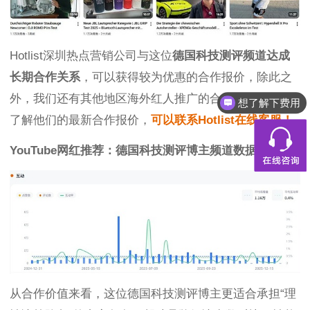
Hotlist深圳热点营销公司与这位
德国科技测评频道达成
长期合作关系
，可以获得较为优惠的合作报价，除此之
外，我们还有其他地区海外红人推广的合作优惠，想要
想了解下费用
了解他们的最新合作报价，
可以联系Hotlist在线客服！
YouTube网红推荐：德国科技测评博主频道数据
从合作价值来看，这位德国科技测评博主更适合承担“理