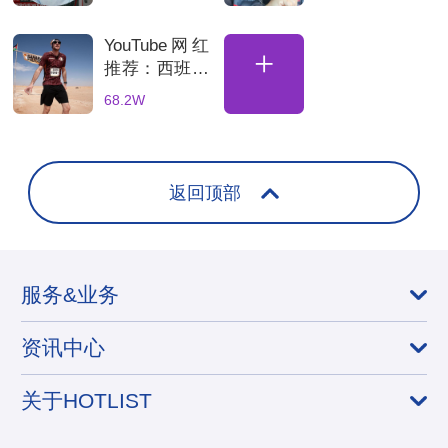
主，7万粉光
主适合汽车配
伏储能达人合
件品牌推广
YouTube网红
作推荐
+
推荐：西班牙
旅行海外kol
68.2W
博主适合旅游
品牌推广合作
返回顶部
服务&业务
资讯中心
关于HOTLIST