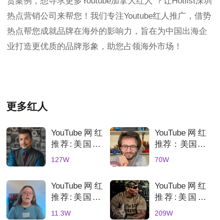
货案例，想寻求更多Youtube加拿大红人 ？让Hotlist深圳
热点营销公司来帮您！我们专注Youtube红人推广，借势
热点帮您成就品牌在海外的影响力，旨在为中国出海企
业打造更优质的品牌形象，助您占领海外市场！
更多红人
YouTube网红
YouTube网红
推荐:美国3C
推荐：美国70
科技数码测评
万粉丝3D打
127W
70W
KOL达人
印测评达人，
科技产品深度
YouTube网红
YouTube网红
评测账号解析
推荐:美国3D
推荐:美国科
打印机深度测
技网红高互动
11.3W
209W
评的博主
数码产品合作