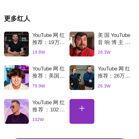
更多红人
YouTube网红
美国YouTube
推荐：19万粉
音响博主推
美国3C科技
荐：适合耳机
19.8W
28.3W
博主适合智能
品牌海外推广
家居品牌推广
YouTube网红
YouTube网红
推荐：美国游
推荐：26万粉
戏科技kol达
德国科技测评
79.9W
26.3W
人适合电竞硬
频道适合消费
件推广
电子品牌推广
YouTube网红
+
推荐：102万
粉德国科技测
102W
评海外kol频
道