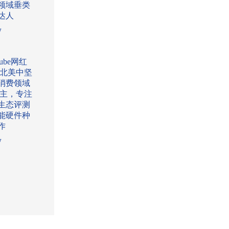
领域垂类
达人
w
Tube网红
:北美中坚
消费领域
l博主，专注
生态评测
能硬件种
作
w