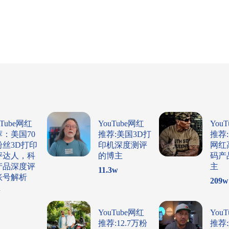
uTube网红
YouTube网红
You
荐：美国70
推荐:美国3D打
推荐
粉丝3D打印
印机深度测评
网红
评达人，科
的博主
码产
产品深度评
主
11.3
w
账号解析
209
w
w
YouTube网红
You
推荐:12.7万粉
推荐