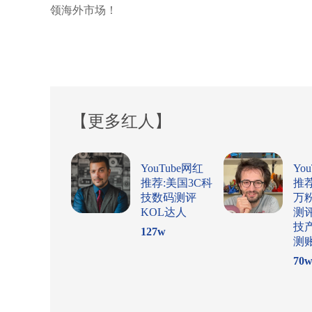
领海外市场！
【更多红人】
YouTube网红
Yo
推荐:美国3C科
推
技数码测评
万
KOL达人
测
技
127
w
测
70