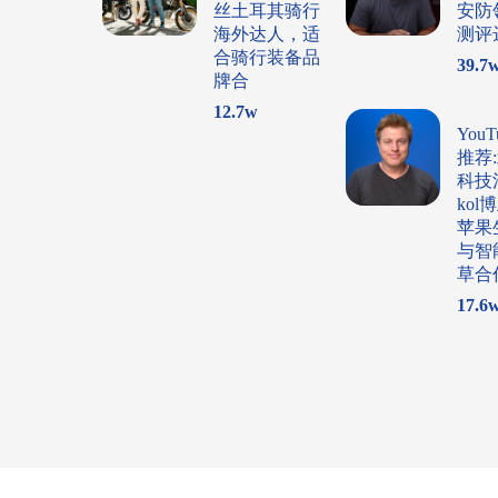
丝土耳其骑行
安防
海外达人，适
测评
合骑行装备品
39.7
牌合
12.7
w
You
推荐
科技
ko
苹果
与智
草合
17.6