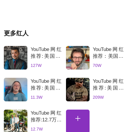
更多红人
YouTube网红
YouTube网红
推荐:美国3C
推荐：美国70
科技数码测评
万粉丝3D打
127W
70W
KOL达人
印测评达人，
科技产品深度
YouTube网红
YouTube网红
评测账号解析
推荐:美国3D
推荐:美国科
打印机深度测
技网红高互动
11.3W
209W
评的博主
数码产品合作
博主
YouTube网红
+
推荐:12.7万粉
丝土耳其骑行
12.7W