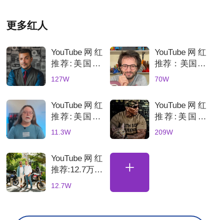
更多红人
YouTube网红
YouTube网红
推荐:美国3C
推荐：美国70
科技数码测评
万粉丝3D打
127W
70W
KOL达人
印测评达人，
科技产品深度
YouTube网红
YouTube网红
评测账号解析
推荐:美国3D
推荐:美国科
打印机深度测
技网红高互动
11.3W
209W
评的博主
数码产品合作
博主
YouTube网红
+
推荐:12.7万粉
丝土耳其骑行
12.7W
海外达人，适
合骑行装备品
牌合