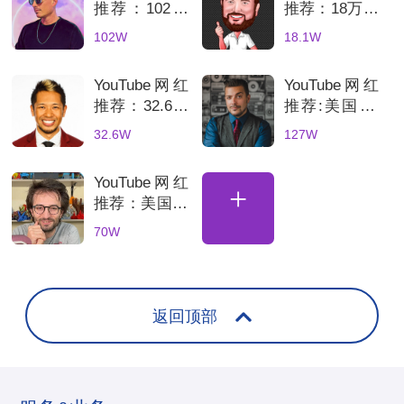
推荐：102万
推荐：18万粉
粉德国科技测
德国科技测评
102W
18.1W
评海外kol频
博主适合智能
道
家居品牌推广
YouTube网红
YouTube网红
推荐：32.6万
推荐:美国3C
粉美国科技博
科技数码测评
32.6W
127W
主3C产品测
KOL达人
评与推广分析
YouTube网红
+
推荐：美国70
万粉丝3D打
70W
印测评达人，
科技产品深度
评测账号解析
返回顶部