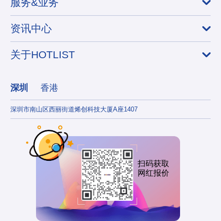
服务&业务
资讯中心
关于HOTLIST
深圳
香港
深圳市南山区西丽街道烯创科技大厦A座1407
香港
扫码获取
网红报价