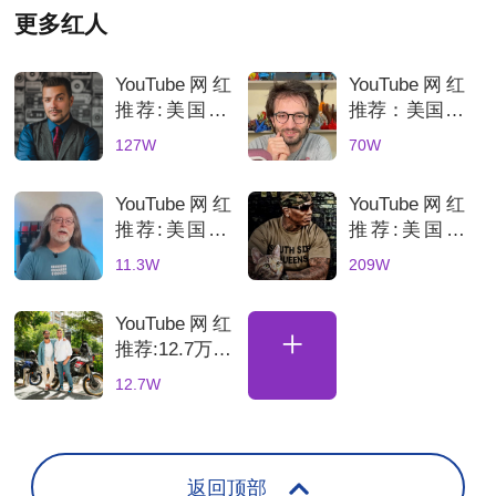
更多红人
YouTube网红
YouTube网红
推荐:美国3C
推荐：美国70
科技数码测评
万粉丝3D打
127W
70W
KOL达人
印测评达人，
科技产品深度
YouTube网红
YouTube网红
评测账号解析
推荐:美国3D
推荐:美国科
打印机深度测
技网红高互动
11.3W
209W
评的博主
数码产品合作
博主
YouTube网红
+
推荐:12.7万粉
丝土耳其骑行
12.7W
海外达人，适
合骑行装备品
牌合
返回顶部