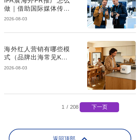
IFA展海外PR推广怎么
做｜借助国际媒体传播
提升消费电子品牌影响
2026-08-03
力
海外红人营销有哪些模
式（品牌出海常见KOL
合作方式解析）
2026-08-03
下一页
1
/
208
返回顶部