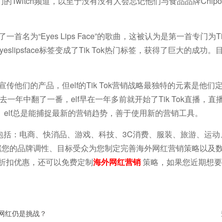
itch频道，以至于没有没有人会忘记他们与食品品牌Chipotl
一首名为“Eyes Lips Face”的歌曲，这被认为是第一首专门为Ti
yeslipsface标签变成了Tik Tok热门标签，获得了巨大的成功
宣传他们的产品，但elf的Tik Tok营销战略最独特的元素是他们定期
过去一年中翻了一番，elf早在一年多前就开始了Tik Tok直播，
elf总是能捕捉最新的营销趋势，善于使用新的营销工具。
资源，包括：电商、快消品、游戏、科技、3C消费、服装、旅游、运
据您的品牌调性、目标受众为您制定完善海外网红营销策略以及
合作折扣优惠，还可以免费定制
海外网红营销
策略，如果您近期想要
的网红仍是挑战？