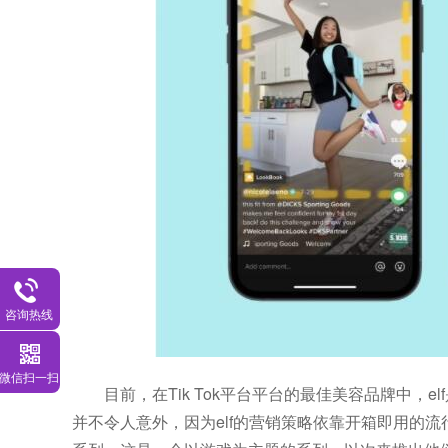
咨询热线
微信扫一扫
目前，在Tik Tok平台平台的最佳美容品牌中，e
并不令人意外，因为elf的营销策略依靠开箱即用的