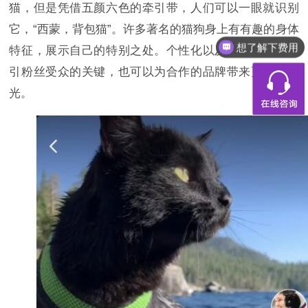
猫，但是凭借五颜六色的牵引带，人们可以一眼就识别
它，“西蒙，背包猫”。许多著名的猫狗身上有有趣的身体
想了解下费用
特征，展示自己的特别之处。个性化以及趣味性，是吸
引粉丝受众的关键，也可以为合作的品牌带来更好的曝
光。