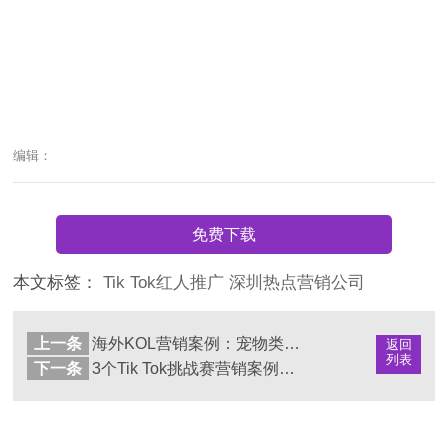
编辑：
免费下载
本文标签：
Tik
Tok红人推广
深圳热点营销公司
上一条
海外KOL营销案例：宠物类Tik Tok红人推广如何引爆品牌走红？
返回
列表
下一条
3个Tik Tok挑战赛营销案例告诉您，低预算也能引发病毒式传播