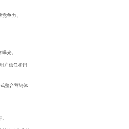
牌竞争力。
容曝光。
、用户信任和销
站式整合营销体
好。