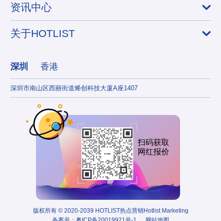
资讯中心
关于HOTLIST
深圳
香港
深圳市南山区西丽街道烯创科技大厦A座1407
香港
扫码获取
网红报价
版权所有 © 2020-2039 HOTLIST热点营销Hotlist Marketing
备案号：
粤ICP备20019921号-1
网站地图