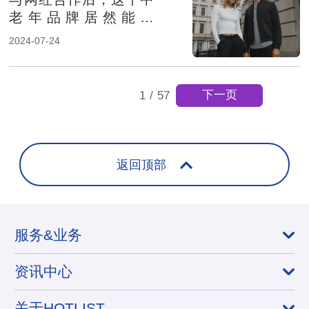
老年品牌居然能在
TikTok热卖
2024-07-24
下一页
1
/
57
返回顶部
服务&业务
资讯中心
关于HOTLIST