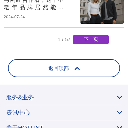
老年品牌居然能在
TikTok热卖
2024-07-24
下一页
1
/
57
返回顶部
服务&业务
资讯中心
关于HOTLIST